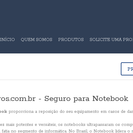
INÍCIO
QUEM SOMOS
PRODUTOS
SOLICITE UMA PR
P
os.com.br - Seguro para Notebook
ook
proporciona a reposição do seu equipamento em casos de da
z mais potentes e versáteis, os notebooks ultrapassaram os comp
 fatia no segmento de informática. No Brasil, o Notebook lidera o