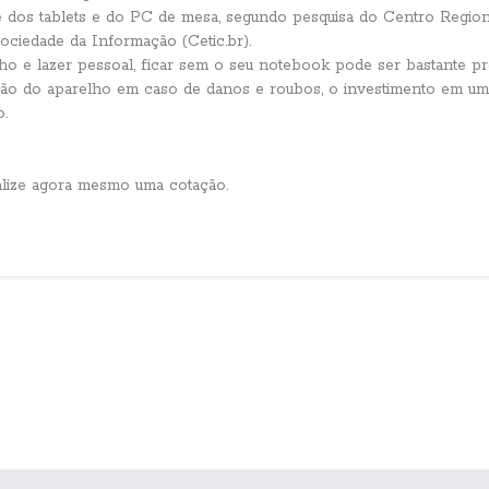
e dos tablets e do PC de mesa, segundo pesquisa do Centro Region
ciedade da Informação (Cetic.br).
alho e lazer pessoal, ficar sem o seu notebook pode ser bastante prej
ição do aparelho em caso de danos e roubos, o investimento em u
.
alize agora mesmo uma cotação.