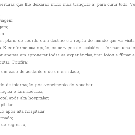
turas que lhe deixarão muito mais tranquilo(a) para curtir tudo. Vej
;
iagem;
gem;
em.
m plano de acordo com destino e a região do mundo que vai visit
 E conforme sua opção, os serviços de assistência formam uma lo
 apenas em aproveitar todas as experiências, tirar fotos e filmar 
ontar. Confira:
 em caso de acidente e de enfermidade;
do de internação pós-vencimento do voucher;
lógica e farmacêutica;
l após alta hospitalar;
italar;
o após alta hospitalar;
ernado;
 de regresso;
;