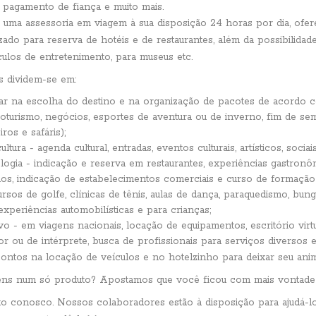
 pagamento de fiança e muito mais.
uma assessoria em viagem à sua disposição 24 horas por dia, ofe
ado para reserva de hotéis e de restaurantes, além da possibilida
culos de entretenimento, para museus etc.
s dividem-se em:
ar na escolha do destino e na organização de pacotes de acordo co
coturismo, negócios, esportes de aventura ou de inverno, fim de sem
ros e safáris);
tura - agenda cultural, entradas, eventos culturais, artísticos, sociais
ogia - indicação e reserva em restaurantes, experiências gastronôm
os, indicação de estabelecimentos comerciais e curso de formação
rsos de golfe, clínicas de tênis, aulas de dança, paraquedismo, bun
xperiências automobilísticas e para crianças;
vo - em viagens nacionais, locação de equipamentos, escritório virt
or ou de intérprete, busca de profissionais para serviços diversos e
ontos na locação de veículos e no hotelzinho para deixar seu anim
ens num só produto? Apostamos que você ficou com mais vontade 
to conosco. Nossos colaboradores estão à disposição para ajudá-lo