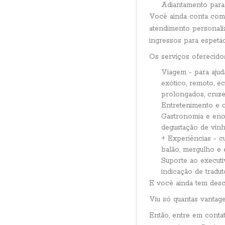
Adiantamento para
Você ainda conta com 
atendimento personaliz
ingressos para espetá
Os serviços oferecido
Viagem - para ajud
exótico, remoto, e
prolongados, cruzei
Entretenimento e cul
Gastronomia e enol
degustação de vinh
+ Experiências - cu
balão, mergulho e e
Suporte ao executi
indicação de tradut
E você ainda tem desc
Viu só quantas vantag
Então, entre em conta