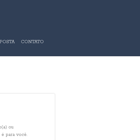
OPOSTA
CONTATO
o(a) ou
 é para você.