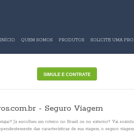
INÍCIO
QUEM SOMOS
PRODUTOS
SOLICITE UMA PR
SIMULE E CONTRATE
ros.com.br - Seguro Viagem
iajar? Já escolheu um roteiro no Brasil ou no exterior? Vai sozinh
endentemente das características de sua viagem, o seguro viagem