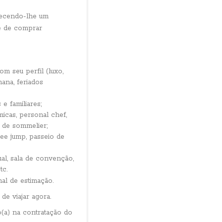
recendo-lhe um
de de comprar
m seu perfil (luxo,
ana, feriados
 e familiares;
icas, personal chef,
 de sommelier;
gee jump, passeio de
ual, sala de convenção,
tc.
al de estimação.
de viajar agora.
(a) na contratação do