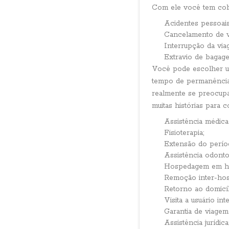
Com ele você tem cober
Acidentes pessoais
Cancelamento de v
Interrupção da via
Extravio de bagag
Você pode escolher u
tempo de permanência.
realmente se preocupar
muitas histórias para c
Assistência médica
Fisioterapia;
Extensão do perío
Assistência odonto
Hospedagem em hote
Remoção inter-hosp
Retorno ao domicíli
Visita a usuário int
Garantia de viagem
Assistência jurídica