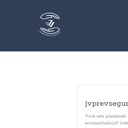
jvprevsegu
Você está planejando v
acompanhado(a)? Indep