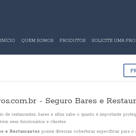
INÍCIO
QUEM SOMOS
PRODUTOS
SOLICITE UMA PR
P
os.com.br - Seguro Bares e Restau
io de restaurantes, bares e afins sabe o quanto é importante prote
ém seus funcionários e clientes.
es e Restaurantes
possui diversas coberturas específicas para o