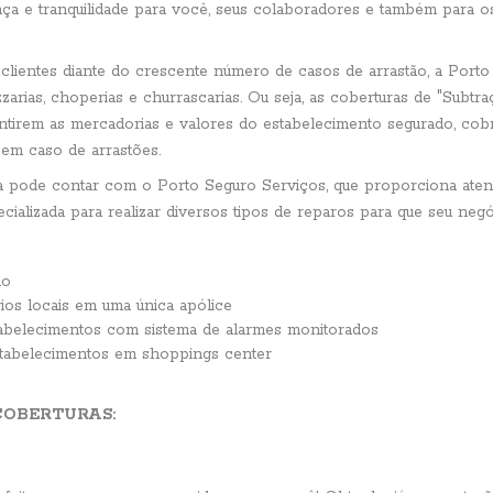
a e tranquilidade para você, seus colaboradores e também para o
lientes diante do crescente número de casos de arrastão, a Porto
zzarias, choperias e churrascarias. Ou seja, as coberturas de "Subtr
antirem as mercadorias e valores do estabelecimento segurado, c
 em caso de arrastões.
a pode contar com o Porto Seguro Serviços, que proporciona ate
ializada para realizar diversos tipos de reparos para que seu negó
do
ios locais em uma única apólice
abelecimentos com sistema de alarmes monitorados
tabelecimentos em shoppings center
COBERTURAS: