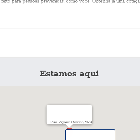
 feito para pessoas prevenidas, como você! Obtenha já uma cotaç
Estamos aqui
Rua Vigário Calixto, 2164