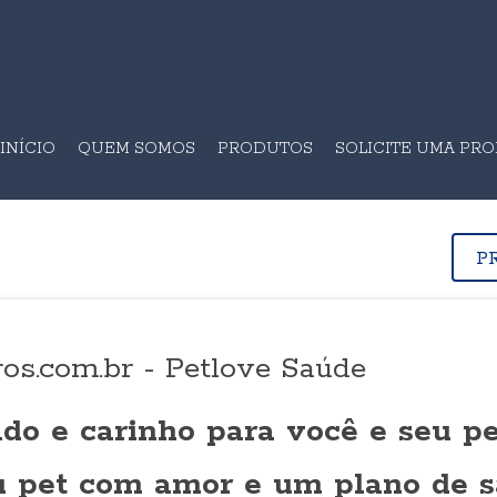
INÍCIO
QUEM SOMOS
PRODUTOS
SOLICITE UMA PR
P
os.com.br - Petlove Saúde
do e carinho para você e seu pe
u pet com amor e um plano de 