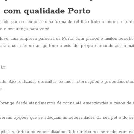
o com qualidade Porto
aúde para o seu pet é uma forma de retribuir todo o amor e carinh
ade e segurança para você.
love, uma empresa parceira da Porto, com planos e muitos benefíci
para o seu melhor amigo todo o cuidado, proporcionando assim maio
são:
ade: São realizadas consultas, exames, internações e procedimento
a.
brange desde atendimentos de rotina até emergências e casos de a
versas opções que se adequam às necessidades do seu pet e do se
pitais veterinários especializados: Referências no mercado, com es