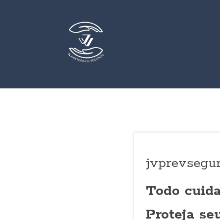
jvprevsegur
Todo cuida
Proteja se