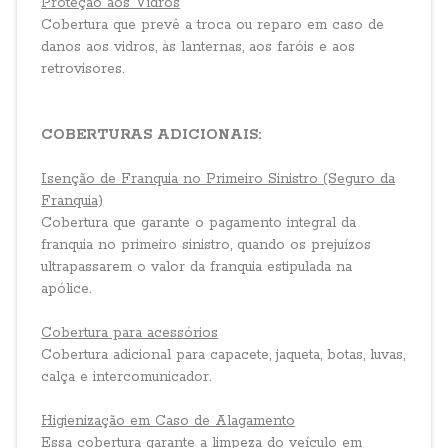
Proteção aos Vidros
Cobertura que prevê a troca ou reparo em caso de
danos aos vidros, às lanternas, aos faróis e aos
retrovisores.
COBERTURAS ADICIONAIS:
Isenção de Franquia no Primeiro Sinistro (Seguro da
Franquia)
Cobertura que garante o pagamento integral da
franquia no primeiro sinistro, quando os prejuízos
ultrapassarem o valor da franquia estipulada na
apólice.
Cobertura para acessórios
Cobertura adicional para capacete, jaqueta, botas, luvas,
calça e intercomunicador.
Higienização em Caso de Alagamento
Essa cobertura garante a limpeza do veículo em