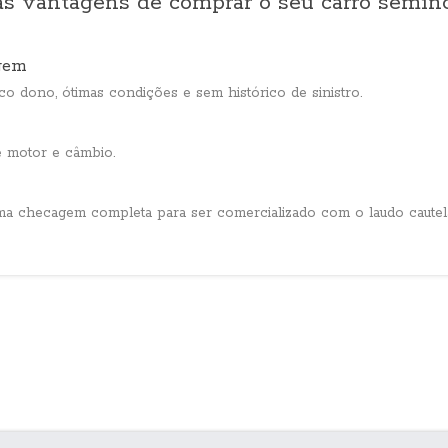
 as vantagens de comprar o seu carro semin
gem
co dono, ótimas condições e sem histórico de sinistro.
e motor e câmbio.
a checagem completa para ser comercializado com o laudo cautela