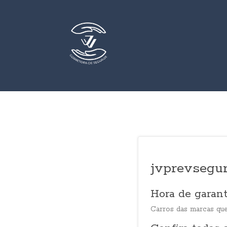
jvprevsegu
Hora de garant
Carros das marcas que